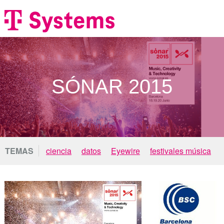
SÓNAR 2015
TEMAS
ciencia
datos
Eyewire
festivales música
móviles