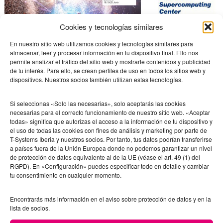
Cookies y tecnologías similares
Big Data
En nuestro sitio web utilizamos cookies y tecnologías similares para
almacenar, leer y procesar información en tu dispositivo final. Ello nos
Experimento de Big Data colectivo en el
permite analizar el tráfico del sitio web y mostrarte contenidos y publicidad
de tu interés. Para ello, se crean perfiles de uso en todos los sitios web y
festival Sónar+D 2015
dispositivos. Nuestros socios también utilizan estas tecnologías.
Publicado el
20/06/2015
Si seleccionas «Solo las necesarias», solo aceptarás las cookies
necesarias para el correcto funcionamiento de nuestro sitio web. «Aceptar
todas» significa que autorizas el acceso a la información de tu dispositivo y
el uso de todas las cookies con fines de análisis y marketing por parte de
T-Systems Iberia y nuestros socios. Por tanto, tus datos podrían transferirse
Los teléfonos móviles de los asistentes al festival Sónar+D
a países fuera de la Unión Europea donde no podemos garantizar un nivel
2015 permitirán realizar un experimento colectivo de Big
de protección de datos equivalente al de la UE (véase el art. 49 (1) del
Data para analizar, en tiempo real, cómo se mueve la gente
RGPD). En «Configuración» puedes especificar todo en detalle y cambiar
tu consentimiento en cualquier momento.
por el evento. Esta prueba estará a cargo del grupo experto
en TICs del Barcelona Supercomputing Centre (BSC-CNS).
Encontrarás más información en el aviso sobre protección de datos y en la
Para poderla llevar a cabo, se desplegará una red de…
lista de socios.