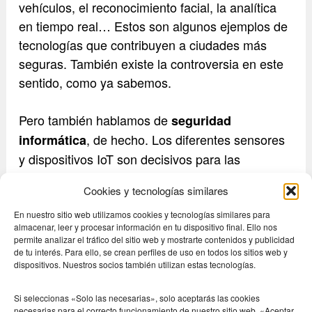
vehículos, el reconocimiento facial, la analítica
en tiempo real… Estos son algunos ejemplos de
tecnologías que contribuyen a ciudades más
seguras. También existe la controversia en este
sentido, como ya sabemos.
Pero también hablamos de
seguridad
, de hecho. Los diferentes sensores
informática
y dispositivos IoT son decisivos para las
ciudades inteligentes, pero también son una
Cookies y tecnologías similares
fuente de riesgo importante al estar tan
expuestas a los ciberdelincuentes. Se hace
En nuestro sitio web utilizamos cookies y tecnologías similares para
almacenar, leer y procesar información en tu dispositivo final. Ello nos
necesario utilizar estrategias de contención de
permite analizar el tráfico del sitio web y mostrarte contenidos y publicidad
manera que podamos proteger los sistemas
de tu interés. Para ello, se crean perfiles de uso en todos los sitios web y
dispositivos. Nuestros socios también utilizan estas tecnologías.
identificando el dispositivo IoT y aprovisionando y
aplicando automáticamente las políticas de
Si seleccionas «Solo las necesarias», solo aceptarás las cookies
configuración adecuadas.
necesarias para el correcto funcionamiento de nuestro sitio web. «Aceptar