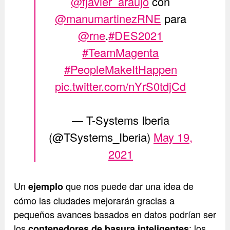
@fjavier_araujo
con
@manumartinezRNE
para
@rne
.
#DES2021
#TeamMagenta
#PeopleMakeItHappen
pic.twitter.com/nYrS0tdjCd
— T-Systems Iberia
(@TSystems_Iberia)
May 19,
2021
Un
que nos puede dar una idea de
ejemplo
cómo las ciudades mejorarán gracias a
pequeños avances basados en datos podrían ser
los
: los
contenedores de basura inteligentes