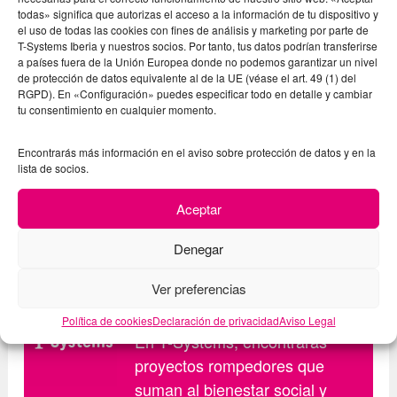
todas» significa que autorizas el acceso a la información de tu dispositivo y
el uso de todas las cookies con fines de análisis y marketing por parte de
Por encima de todo,
la Smart city requiere
T-Systems Iberia y nuestros socios. Por tanto, tus datos podrían transferirse
a países fuera de la Unión Europea donde no podemos garantizar un nivel
objetivos claros y medibles para mejorar la
de protección de datos equivalente al de la UE (véase el art. 49 (1) del
en todos los frentes,
vida de las personas
RGPD). En «Configuración» puedes especificar todo en detalle y cambiar
tu consentimiento en cualquier momento.
desde el cambio climático, pasando por la
transición sostenible, la asistencia sanitaria o la
Encontrarás más información en el aviso sobre protección de datos y en la
educación. El compromiso con la transformación
lista de socios.
digital para mejorar la vida de los ciudadanos es
Aceptar
el verdadero símbolo del éxito de las Smart
Cities.
Denegar
Ver preferencias
T-Systems
Política de cookies
Declaración de privacidad
Aviso Legal
En T-Systems, encontrarás
proyectos rompedores que
suman al bienestar social y