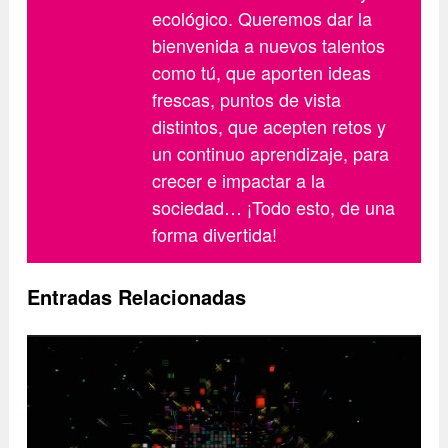
ecológico. Queremos dar la
bienvenida a nuevos talentos
como tú, que aporten ideas
frescas, puntos de vista
distintos, que acepten retos y
un continuo aprendizaje, para
crecer e impactar a la
sociedad… ¡Todo esto, de una
forma divertida!
Entradas Relacionadas